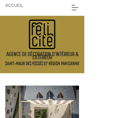
ACCUEIL
AGENCE DE DÉCORATION D'INTÉRIEUR &
EXTÉRIEUR
SAINT-MAUR DES FOSS
É
S ET R
É
GION PARISIENNE