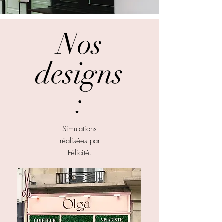
Nos
designs
:
Simulations
réalisées par
Félicité.