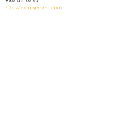
Plus d’infos sur 
http://mercijerome.com
devanture
commerce
félicité
enseigne
design
décoration
typographie
enseigne commerciale
commerce local